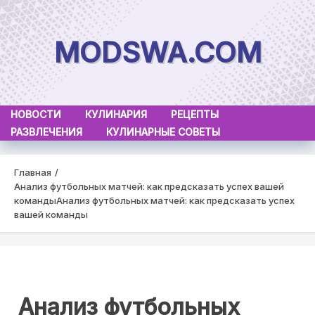
Skip
to
MODSWA.COM
content
НОВОСТИ
КУЛИНАРИЯ
РЕЦЕПТЫ
РАЗВЛЕЧЕНИЯ
КУЛИНАРНЫЕ СОВЕТЫ
Главная
Анализ футбольных матчей: как предсказать успех вашей
команды
Анализ футбольных матчей: как предсказать успех
вашей команды
Анализ футбольных