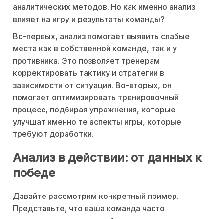
аналитических методов. Но как именно анализ
влияет на игру и результаты команды?
Во-первых, анализ помогает выявить слабые
места как в собственной команде, так и у
противника. Это позволяет тренерам
корректировать тактику и стратегии в
зависимости от ситуации. Во-вторых, он
помогает оптимизировать тренировочный
процесс, подбирая упражнения, которые
улучшат именно те аспекты игры, которые
требуют доработки.
Анализ в действии: от данных к
победе
Давайте рассмотрим конкретный пример.
Представьте, что ваша команда часто