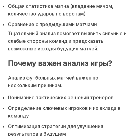
Общая статистика матча (владение мячом,
количество ударов по воротам)
Сравнение с предыдущими матчами
Тщательный анализ помогает выявить сильные и
слабые стороны команд и предсказать
возможные исходы будущих матчей.
Почему важен анализ игры?
Анализ футбольных матчей важен по
нескольким причинам:
Понимание тактических решений тренеров
Определение ключевых игроков и их вклада в
команду
Оптимизация стратегии для улучшения
результатов в будущем