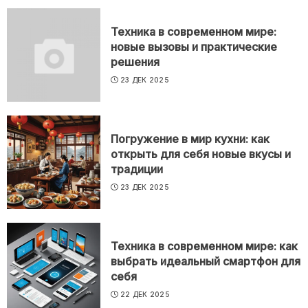
Техника в современном мире:
новые вызовы и практические
решения
23 ДЕК 2025
Погружение в мир кухни: как
открыть для себя новые вкусы и
традиции
23 ДЕК 2025
Техника в современном мире: как
выбрать идеальный смартфон для
себя
22 ДЕК 2025