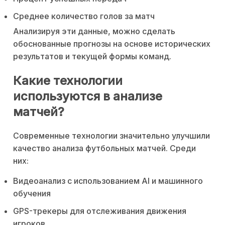
Среднее количество голов за матч
Анализируя эти данные, можно сделать
обоснованные прогнозы на основе исторических
результатов и текущей формы команд.
Какие технологии
используются в анализе
матчей?
Современные технологии значительно улучшили
качество анализа футбольных матчей. Среди
них:
Видеоанализ с использованием AI и машинного
обучения
GPS-трекеры для отслеживания движения
игроков