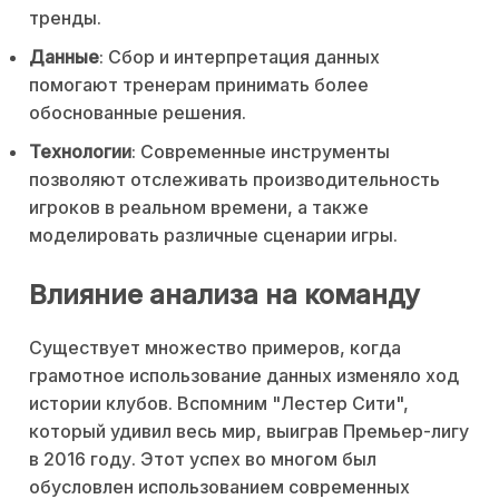
тренды.
Данные
: Сбор и интерпретация данных
помогают тренерам принимать более
обоснованные решения.
Технологии
: Современные инструменты
позволяют отслеживать производительность
игроков в реальном времени, а также
моделировать различные сценарии игры.
Влияние анализа на команду
Существует множество примеров, когда
грамотное использование данных изменяло ход
истории клубов. Вспомним "Лестер Сити",
который удивил весь мир, выиграв Премьер-лигу
в 2016 году. Этот успех во многом был
обусловлен использованием современных