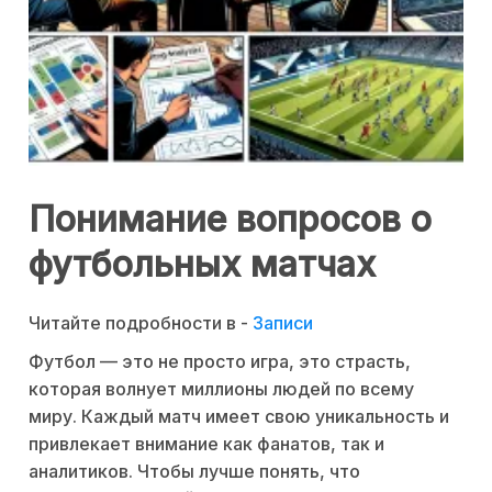
Понимание вопросов о
футбольных матчах
Читайте подробности в -
Записи
Футбол — это не просто игра, это страсть,
которая волнует миллионы людей по всему
миру. Каждый матч имеет свою уникальность и
привлекает внимание как фанатов, так и
аналитиков. Чтобы лучше понять, что