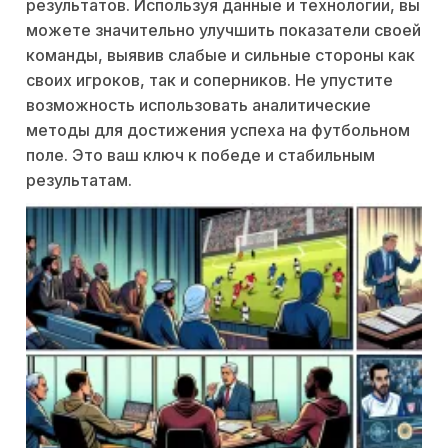
результатов. Используя данные и технологии, вы
можете значительно улучшить показатели своей
команды, выявив слабые и сильные стороны как
своих игроков, так и соперников. Не упустите
возможность использовать аналитические
методы для достижения успеха на футбольном
поле. Это ваш ключ к победе и стабильным
результатам.