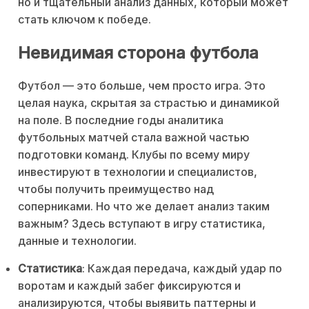
но и тщательный анализ данных, который может
стать ключом к победе.
Невидимая сторона футбола
Футбол — это больше, чем просто игра. Это
целая наука, скрытая за страстью и динамикой
на поле. В последние годы аналитика
футбольных матчей стала важной частью
подготовки команд. Клубы по всему миру
инвестируют в технологии и специалистов,
чтобы получить преимущество над
соперниками. Но что же делает анализ таким
важным? Здесь вступают в игру статистика,
данные и технологии.
Статистика
: Каждая передача, каждый удар по
воротам и каждый забег фиксируются и
анализируются, чтобы выявить паттерны и