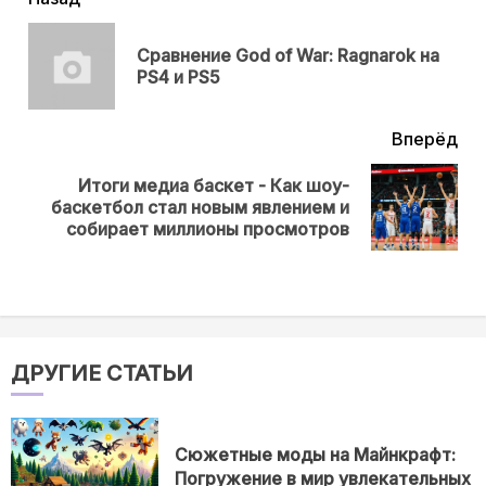
читать
еще
Сравнение God of War: Ragnarok на
Пр
PS4 и PS5
нов
Вперёд
Итоги медиа баскет - Как шоу-
Next
баскетбол стал новым явлением и
post:
собирает миллионы просмотров
ДРУГИЕ СТАТЬИ
Сюжетные моды на Майнкрафт:
Погружение в мир увлекательных