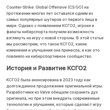
Counter-Strike: Global Offensive (CS:GO) на
протяжении многих лет оставался одним из
самых популярных шутеров от первого лица в
мире. Однако с появлением КСГО2, игроки и
фанаты киберспорта получили возможность
взглянуть на игру с новой стороны. В этой статье
мы рассмотрим, что такое КСГО2, какие
изменения и улучшения она принесла, и как это
повлияло на киберспортивное сообщество.
История и Развитие КСГО2
КСГО2 была анонсирована в 2023 году как
долгожданное продолжение оригинальной игры.
Разработчики из Valve обещали сохранить дух
оригинала, но при этом внедрить современные
технологии и улучшения, которые сделают игру