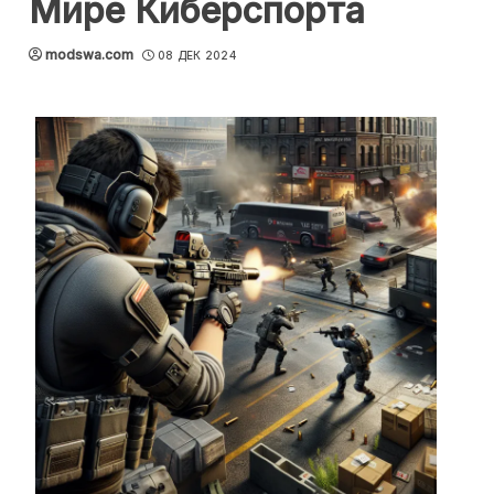
Мире Киберспорта
modswa.com
08 ДЕК 2024