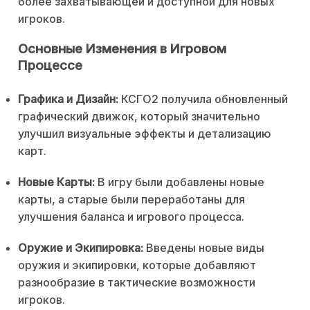
более захватывающей и доступной для новых
игроков.
Основные Изменения в Игровом
Процессе
Графика и Дизайн:
КСГО2 получила обновленный
графический движок, который значительно
улучшил визуальные эффекты и детализацию
карт.
Новые Карты:
В игру были добавлены новые
карты, а старые были переработаны для
улучшения баланса и игрового процесса.
Оружие и Экипировка:
Введены новые виды
оружия и экипировки, которые добавляют
разнообразие в тактические возможности
игроков.