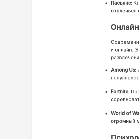
Пасьянс
: К
отвлечься 
Онлайн
Современны
и онлайн. 
развлечени
Among Us
:
популярнос
Fortnite
: П
соревноват
World of Wa
огромный м
Психол