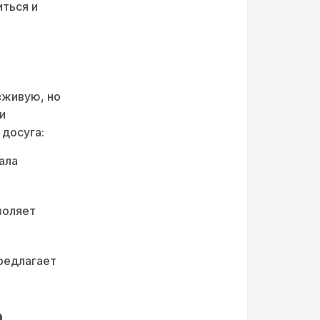
иться и
вживую, но
и
 досуга:
ала
воляет
предлагает
р