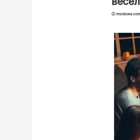
весел
modswa.co