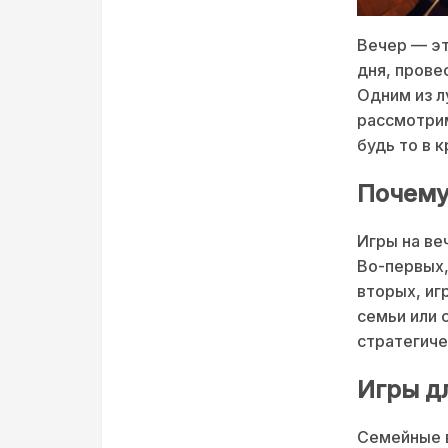
Вечер — эт
дня, прове
Одним из л
рассмотрим
будь то в 
Почему
Игры на ве
Во-первых,
вторых, иг
семьи или 
стратегич
Игры д
Семейные в