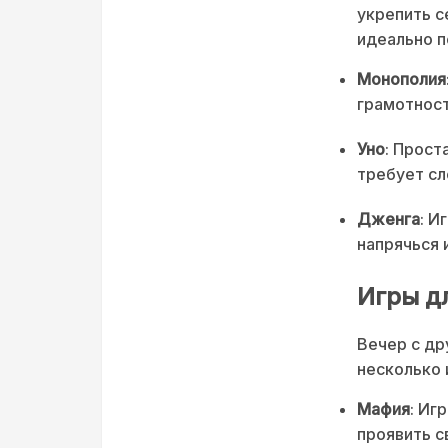
укрепить с
идеально п
Монополия
грамотнос
Уно
: Прост
требует сл
Дженга
: И
напрячься 
Игры д
Вечер с др
несколько 
Мафия
: Иг
проявить с