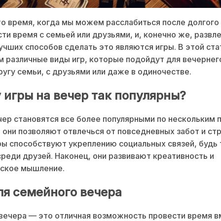
о время, когда мы можем расслабиться после долгого
сти время с семьей или друзьями, и, конечно же, развле
учших способов сделать это являются игры. В этой ст
 различные виды игр, которые подойдут для вечернего
кругу семьи, с друзьями или даже в одиночестве.
 игры на вечер так популярны?
чер становятся все более популярными по нескольким 
 они позволяют отвлечься от повседневных забот и стр
ры способствуют укреплению социальных связей, будь т
среди друзей. Наконец, они развивают креативность и
еское мышление.
ля семейного вечера
ечера — это отличная возможность провести время в