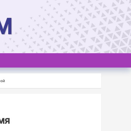
M
зой
мя