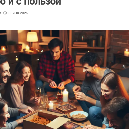
о и с пользой
m
05 ЯНВ 2025