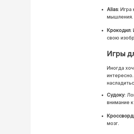
Alias
: Игра
мышления.
Крокодил
:
свою изобр
Игры д
Иногда хоч
интересно.
насладитьс
Судоку
: Л
внимание к
Кроссворд
мозг.