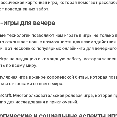
лассическая карточная игра, которая помогает расслаб
от повседневных забот.
-игры для вечера
е технологии позволяют нам играть в игры не только 
Это открывает новые возможности для взаимодействия 
й. Вот несколько популярных онлайн-игр для вечернего
 Игра на дедукцию и командную работу, которая завоев
ть по всему миру.
опулярная игра в жанре королевской битвы, которая поз
ься с игроками со всего мира.
rcraft
: Многопользовательская ролевая игра, которая 
ир для исследования и приключений.
огические и социальные аспекты иг