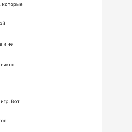
, которые
вой
в и не
тников
игр. Вот
ков