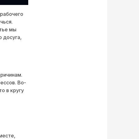
 рабочего
чься.
атье мы
 досуга,
причинам.
ессов. Во-
о в кругу
месте,