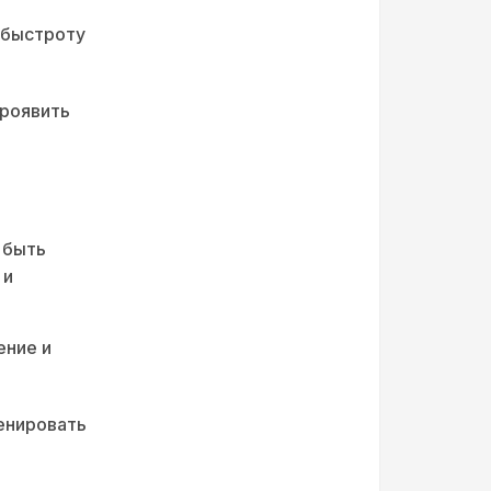
и быстроту
проявить
 быть
 и
ение и
ренировать